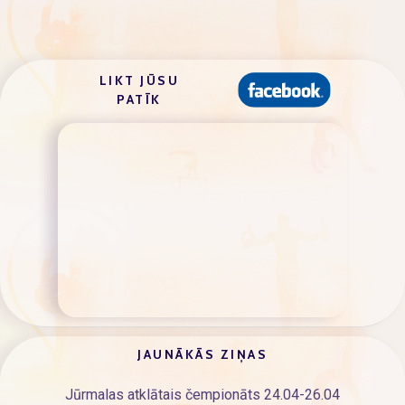
NAVIGĀCIJA
LIKT JŪSU
PATĪK
JAUNĀKĀS ZIŅAS
Jūrmalas atklātais čempionāts 24.04-26.04