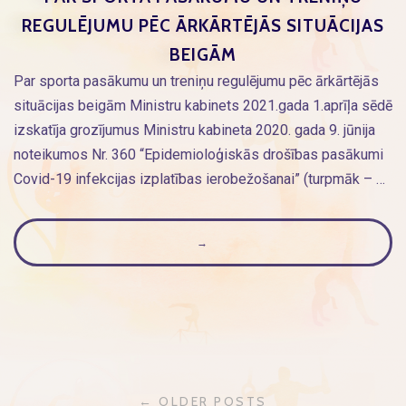
REGULĒJUMU PĒC ĀRKĀRTĒJĀS SITUĀCIJAS
BEIGĀM
Par sporta pasākumu un treniņu regulējumu pēc ārkārtējās
situācijas beigām Ministru kabinets 2021.gada 1.aprīļa sēdē
izskatīja grozījumus Ministru kabineta 2020. gada 9. jūnija
noteikumos Nr. 360 “Epidemioloģiskās drošības pasākumi
Covid-19 infekcijas izplatības ierobežošanai” (turpmāk – …
→
ZIŅU
← OLDER POSTS