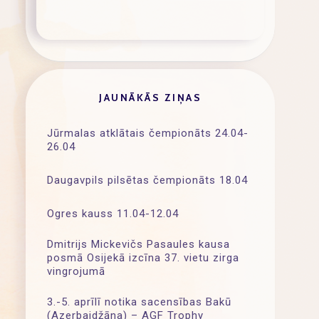
JAUNĀKĀS ZIŅAS
Jūrmalas atklātais čempionāts 24.04-
26.04
Daugavpils pilsētas čempionāts 18.04
Ogres kauss 11.04-12.04
Dmitrijs Mickevičs Pasaules kausa
posmā Osijekā izcīna 37. vietu zirga
vingrojumā
3.-5. aprīlī notika sacensības Bakū
(Azerbaidžāna) – AGF Trophy