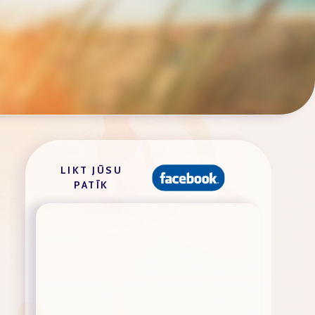
LIKT JŪSU
PATĪK