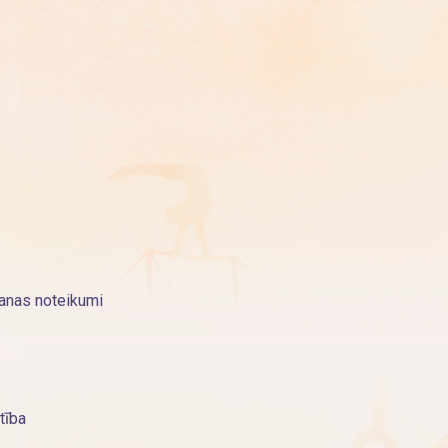
šanas noteikumi
tība