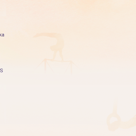
ka
AS