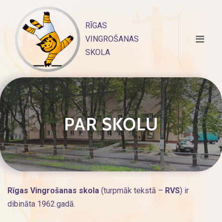
Skip
to
RĪGAS
content
VINGROŠANAS
SKOLA
PAR SKOLU
Rīgas Vingrošanas skola
(turpmāk tekstā –
RVS
) ir
dibināta 1962.gadā.