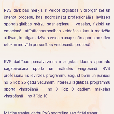
RVS darbības mērķis ir veidot izglītības vidi,organizēt un
īstenot procesu, kas nodrošinātu profesionālās ievirzes
sportaizglītības mērķu sasniegšanu – veselas, fiziski un
emocionāli attīstītaspersonības veidošanu, kas ir motivēta
aktīvam, kustīgam dzīves veidam unapzinās sporta pozitīvo
ietekmi indivīda personības veidošanās procesā.
RVS darbības pamatvirziens ir augstas klases sportistu
sagatavošana sporta un mākslas vingrošanā. RVS
profesionālās ievirzes programmu apgūst bērni un jaunieši
no 5 līdz 25 gadu vecumam, interešu izglītības programmu
sporta vingrošanā – no 3 līdz 8 gadiem, mākslas
vingrošanā – no 3līdz 10.
Mācību treniņu darbu RVS nodrošina sertificēti treneri.