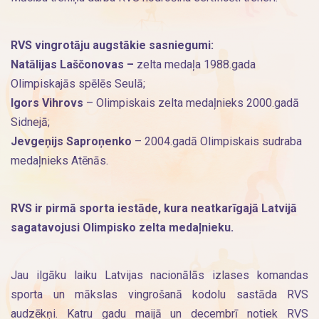
RVS vingrotāju augstākie sasniegumi:
Natālijas Laščonovas –
zelta medaļa 1988.gada
Olimpiskajās spēlēs Seulā;
Igors Vihrovs
– Olimpiskais zelta medaļnieks 2000.gadā
Sidnejā;
Jevgeņijs Saproņenko
– 2004.gadā Olimpiskais sudraba
medaļnieks Atēnās.
RVS ir pirmā sporta iestāde, kura neatkarīgajā Latvijā
sagatavojusi Olimpisko zelta medaļnieku.
Jau ilgāku laiku Latvijas nacionālās izlases komandas
sporta un mākslas vingrošanā kodolu sastāda RVS
audzēkņi. Katru gadu maijā un decembrī notiek RVS