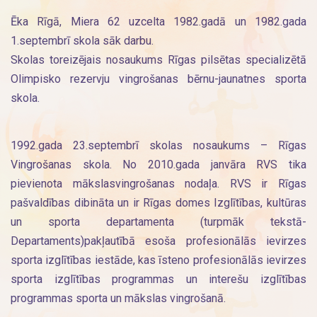
Ēka Rīgā, Miera 62 uzcelta 1982.gadā un 1982.gada
1.septembrī skola sāk darbu.
Skolas toreizējais nosaukums Rīgas pilsētas specializētā
Olimpisko rezervju vingrošanas bērnu-jaunatnes sporta
skola.
1992.gada 23.septembrī skolas nosaukums – Rīgas
Vingrošanas skola. No 2010.gada janvāra RVS tika
pievienota mākslasvingrošanas nodaļa. RVS ir Rīgas
pašvaldības dibināta un ir Rīgas domes Izglītības, kultūras
un sporta departamenta (turpmāk tekstā-
Departaments)pakļautībā esoša profesionālās ievirzes
sporta izglītības iestāde, kas īsteno profesionālās ievirzes
sporta izglītības programmas un interešu izglītības
programmas sporta un mākslas vingrošanā.