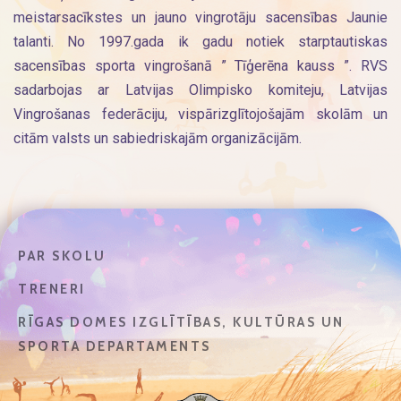
meistarsacīkstes un jauno vingrotāju sacensības Jaunie
talanti. No 1997.gada ik gadu notiek starptautiskas
sacensības sporta vingrošanā ” Tīģerēna kauss ”. RVS
sadarbojas ar Latvijas Olimpisko komiteju, Latvijas
Vingrošanas federāciju, vispārizglītojošajām skolām un
citām valsts un sabiedriskajām organizācijām.
PAR SKOLU
TRENERI
RĪGAS DOMES IZGLĪTĪBAS, KULTŪRAS UN
SPORTA DEPARTAMENTS