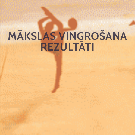
MĀKSLAS VINGROŠANA
REZULTĀTI