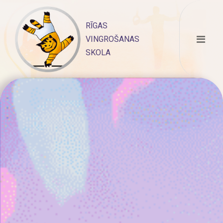
Skip
to
RĪGAS
content
VINGROŠANAS
SKOLA