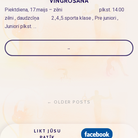
VINGROŠANĀ
Piektdiena, 17.maijs – zēni plkst. 14.00
zēni , daudzcīņa 2.,4.,5.sporta klase , Pre juniori ,
Juniori plkst. …
→
ZIŅU
← OLDER POSTS
NAVIGĀCIJA
LIKT JŪSU
PATĪK