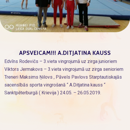
APSVEICAM!!! A.DITJATINA KAUSS
Edvīns Rodevičs – 3.vieta vingrojumā uz zirga junioriem
Viktors Jermakovs – 3.vieta vingrojumā uz zirga senioriem
Treneri Maksims Ņilovs , Pāvels Pavlovs Starptautiskajās
sacensībās sporta vingrošanā “ A.Ditjatina kauss “
Sanktpēterburgā ( Krievija ) 24.05. – 26.05.2019.