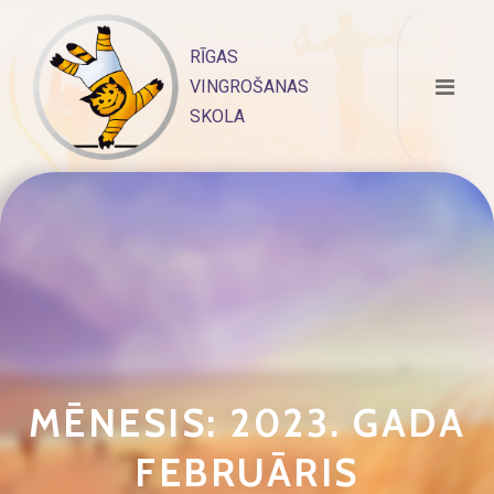
Skip
to
RĪGAS
content
VINGROŠANAS
SKOLA
MĒNESIS:
2023. GADA
FEBRUĀRIS