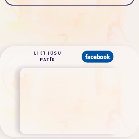
LIKT JŪSU
PATĪK