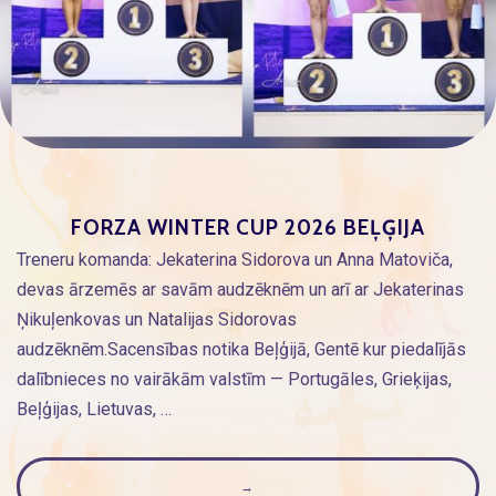
FORZA WINTER CUP 2026 BEĻĢIJA
Treneru komanda: Jekaterina Sidorova un Anna Matoviča,
devas ārzemēs ar savām audzēknēm un arī ar Jekaterinas
Ņikuļenkovas un Natalijas Sidorovas
audzēknēm.Sacensības notika Beļģijā, Gentē kur piedalījās
dalībnieces no vairākām valstīm — Portugāles, Grieķijas,
Beļģijas, Lietuvas, …
→