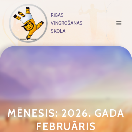
Skip
to
RĪGAS
content
VINGROŠANAS
SKOLA
MĒNESIS:
2026. GADA
FEBRUĀRIS