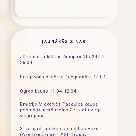
JAUNĀKĀS ZIŅAS
Jūrmalas atklātais čempionāts 24.04-
26.04
Daugavpils pilsētas čempionāts 18.04
Ogres kauss 11.04-12.04
Dmitrijs Mickevičs Pasaules kausa
posmā Osijekā izcīna 37. vietu zirga
vingrojumā
3.-5. aprīlī notika sacensības Bakū
(Azerbaidžāna) – AGF Trophy