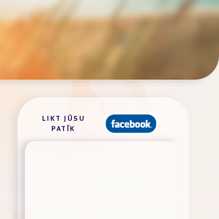
LIKT JŪSU
PATĪK