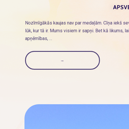
APSVE
Nozīmīgākās kaujas nav par medaļām. Cīņa iekš se
lūk, kur tā ir. Mums visiem ir sapņi. Bet kā likums,
apņēmības, …
→