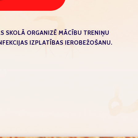
AS SKOLĀ ORGANIZĒ MĀCĪBU TRENIŅU
FEKCIJAS IZPLATĪBAS IEROBEŽOŠANU.