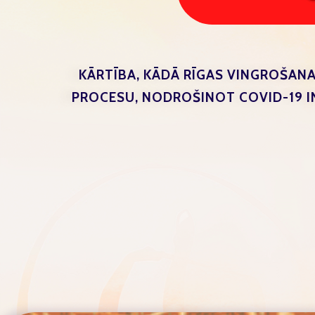
KĀRTĪBA, KĀDĀ RĪGAS VINGROŠAN
PROCESU, NODROŠINOT COVID-19 IN