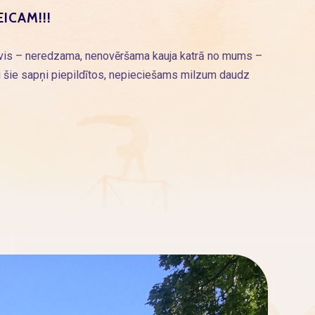
ICAM!!!
vis – neredzama, nenovēršama kauja katrā no mums –
 lai šie sapņi piepildītos, nepieciešams milzum daudz