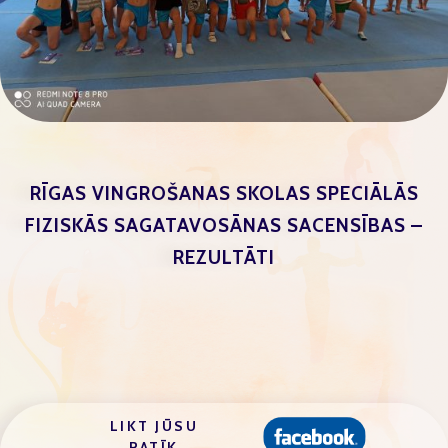
RĪGAS VINGROŠANAS SKOLAS SPECIĀLĀS
FIZISKĀS SAGATAVOSĀNAS SACENSĪBAS –
REZULTĀTI
LIKT JŪSU
PATĪK