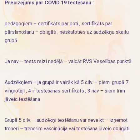
Precizējums par COVID 19 testēšanu :
pedagogiem – sertifikāts par poti , sertifikāts par
pārslimošanu – obligāti , neskatoties uz audzēkņu skaitu
grupā
Ja nav – tests reizi nedēļā – vaicāt RVS Veselības punktā
Audzēkņiem – ja grupā ir vairāk kā 5 cilv. – piem. grupā 7
vingrotāji , 4 ir testēšanas sertifikāts , 3 nav – šiem trim
jāveic testēšana
Grupā 5 cilv. – audzēkņi testēšanu var neveikt – izņemot
treneri – trenerim vakcinācija vai testēšana jāveic obligāti