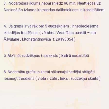
3. Nodarbības ilgums nepārsniedz 90 min. Neattiecas uz
Nacionālās izlases komandas dalībniekiem un kandidātiem
4. Ja grupā ir vairāk par 5 audzēkņiem , ir nepieciešama
iknedēļas testēšana ( vērsties Veselības punktā – atb.
Ā.Ivulāne , I.Konstantinoviča t. 29193054 )
5. Atzīmēt audzēkņus ( saraksts )
katrā
nodarbībā
6. Nodarbību grafikus katrai nākamajai nedēļai obligāti
iesniegt trešdienā ( vieta / zāle , laiks , audzēkņu skaits )