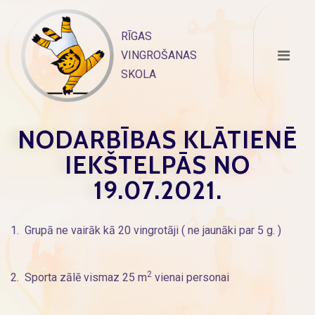
Skip
to
RĪGAS
content
VINGROŠANAS
SKOLA
NODARBĪBAS KLĀTIENĒ
IEKŠTELPĀS NO
19.07.2021.
1. Grupā ne vairāk kā 20 vingrotāji ( ne jaunāki par 5 g. )
2
2. Sporta zālē vismaz 25 m
vienai personai