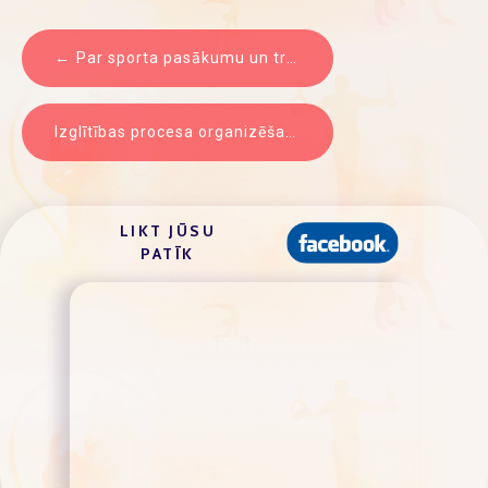
ZIŅU
Par sporta pasākumu un treniņu regulējumu pēc ārkārtējās situācijas beigām
IZVĒLNE
Izglītības procesa organizēšana ārkārtējās situācijas laikā
LIKT JŪSU
PATĪK