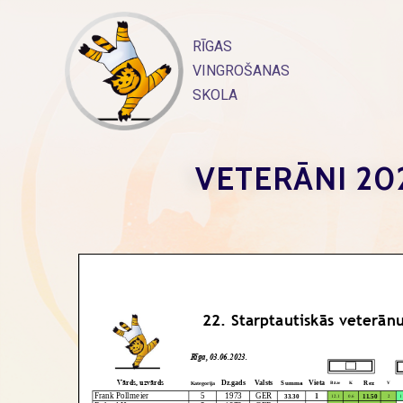
Skip
to
RĪGAS
content
VINGROŠANAS
SKOLA
VETERĀNI 202