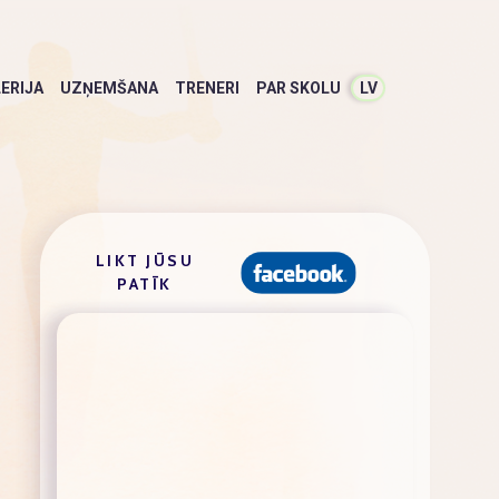
ERIJA
UZŅEMŠANA
TRENERI
PAR SKOLU
LV
LIKT JŪSU
PATĪK