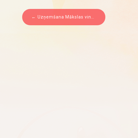
ZIŅU
Uzņemšana Mākslas vingrošanā
IZVĒLNE