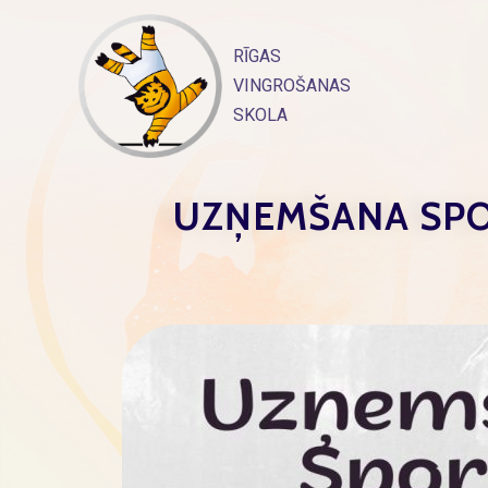
Skip
to
RĪGAS
content
VINGROŠANAS
SKOLA
UZŅEMŠANA SPO