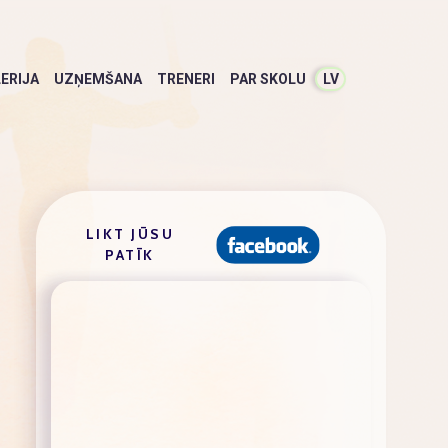
ERIJA
UZŅEMŠANA
TRENERI
PAR SKOLU
LV
LIKT JŪSU
PATĪK