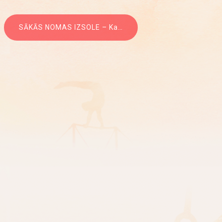
SĀKĀS NOMAS IZSOLE – Karsto dzērienu automāts