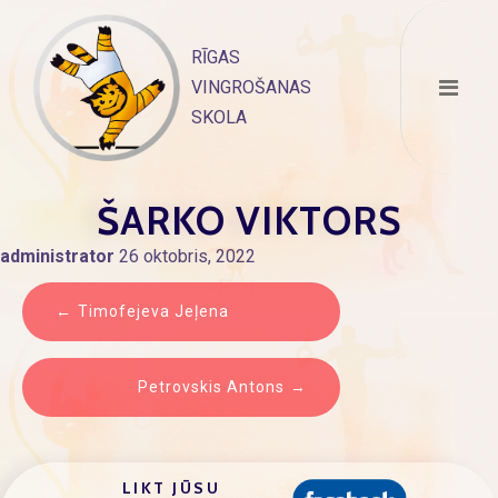
Skip
to
RĪGAS
content
VINGROŠANAS
SKOLA
ŠARKO VIKTORS
administrator
26 oktobris, 2022
ZIŅU
Timofejeva Jeļena
IZVĒLNE
Petrovskis Antons
LIKT JŪSU