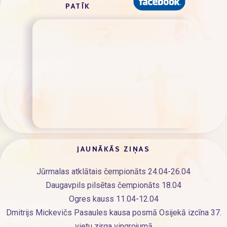
PATĪK
JAUNĀKĀS ZIŅAS
Jūrmalas atklātais čempionāts 24.04-26.04
Daugavpils pilsētas čempionāts 18.04
Ogres kauss 11.04-12.04
Dmitrijs Mickevičs Pasaules kausa posmā Osijekā izcīna 37.
vietu zirga vingrojumā