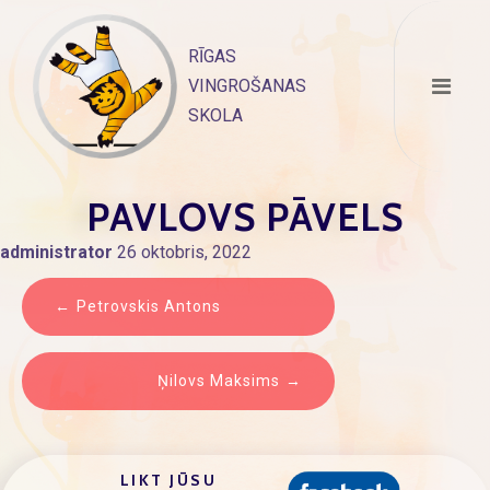
Skip
to
RĪGAS
content
VINGROŠANAS
SKOLA
PAVLOVS PĀVELS
administrator
26 oktobris, 2022
ZIŅU
Petrovskis Antons
IZVĒLNE
Ņilovs Maksims
LIKT JŪSU