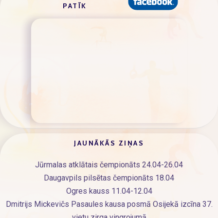
PATĪK
JAUNĀKĀS ZIŅAS
Jūrmalas atklātais čempionāts 24.04-26.04
Daugavpils pilsētas čempionāts 18.04
Ogres kauss 11.04-12.04
Dmitrijs Mickevičs Pasaules kausa posmā Osijekā izcīna 37.
vietu zirga vingrojumā