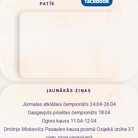
PATĪK
JAUNĀKĀS ZIŅAS
Jūrmalas atklātais čempionāts 24.04-26.04
Daugavpils pilsētas čempionāts 18.04
Ogres kauss 11.04-12.04
Dmitrijs Mickevičs Pasaules kausa posmā Osijekā izcīna 37.
vietu zirga vingrojumā