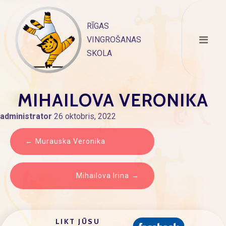
Skip
to
RĪGAS
content
VINGROŠANAS
SKOLA
MIHAILOVA VERONIKA
administrator
26 oktobris, 2022
ZIŅU
Murauska Veronika
IZVĒLNE
Mihailova Irina
LIKT JŪSU