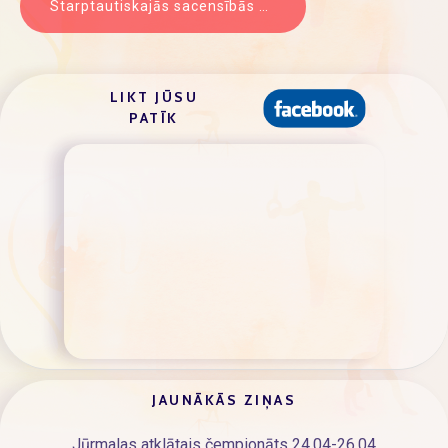
Starptautiskajās sacensībās sporta vingrošanā “ V.Homutova balva“ Grodņa ( Baltkrievija ) 28.10. – 30.10.2019.
LIKT JŪSU
PATĪK
JAUNĀKĀS ZIŅAS
Jūrmalas atklātais čempionāts 24.04-26.04