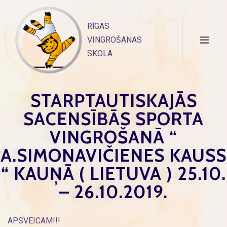
Skip
to
RĪGAS
content
VINGROŠANAS
SKOLA
STARPTAUTISKAJĀS
SACENSĪBĀS SPORTA
VINGROŠANĀ “
A.SIMONAVIČIENES KAUSS
“ KAUŅĀ ( LIETUVA ) 25.10.
– 26.10.2019.
APSVEICAM!!!