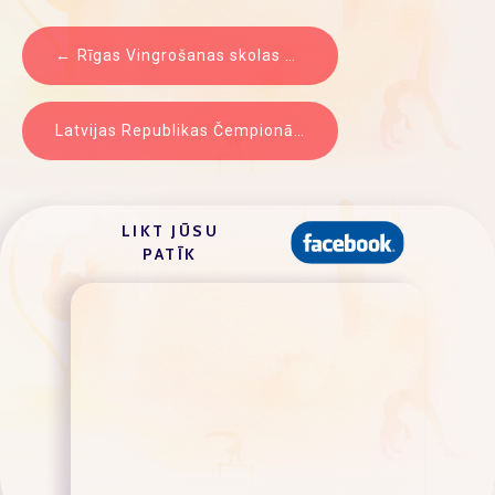
ZIŅU
Rīgas Vingrošanas skolas Kausa izcīņas sacensības 05.2018 – rezultāti
IZVĒLNE
Latvijas Republikas Čempionāts sporta vingrošanā 2018 – REZULTĀTI
LIKT JŪSU
PATĪK