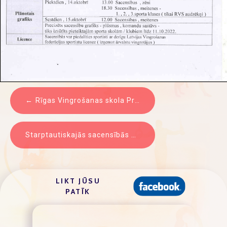
ZIŅU
Rīgas Vingrošanas skola Profesionālās ievirzes Speciālās fiziskās sagatavošanas sacensības REZULTĀTI
IZVĒLNE
Starptautiskajās sacensībās sporta vingrošanā Kotbusā, Vācijā
LIKT JŪSU
PATĪK