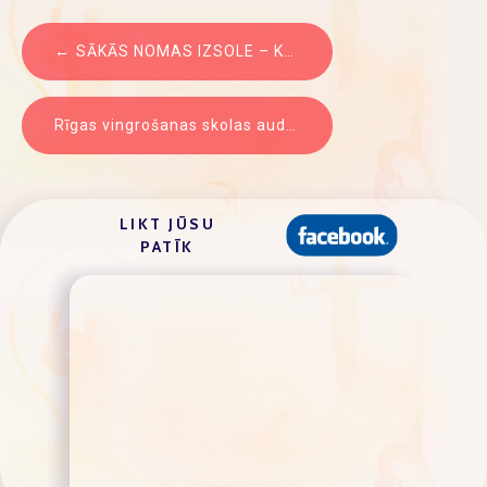
ZIŅU
SĀKĀS NOMAS IZSOLE – Karsto dzērienu automāts
IZVĒLNE
Rīgas vingrošanas skolas audzēkņu Izlaidums .
LIKT JŪSU
PATĪK