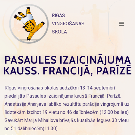
Skip
to
RĪGAS
content
VINGROŠANAS
SKOLA
PASAULES IZAICINĀJUMA
KAUSS. FRANCIJĀ, PARĪZĒ
Rīgas vingrošanas skolas audzēkņi 13-14.septembrī
piedalijās Pasaules izaicinājuma kausā Francijā, Parīzē.
Anastasija Ananjeva labāko rezultātu parādija vingrojumā uz
līdztekām izcīnot 19 vietu no 46 dalībniecēm (12,00 balles)
Savukārt Marija Mihailova brīvajās kustībās ieguva 33 vietu
no 51 dalībniecēm(11,30)