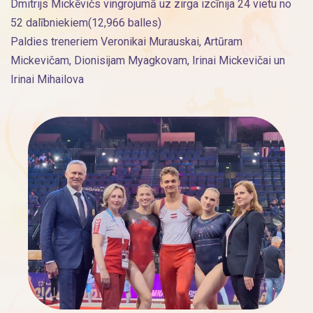
Dmitrijs Mickēvičs vingrojumā uz zirga izcīnija 24 vietu no
52 dalībniekiem(12,966 balles)
Paldies treneriem Veronikai Murauskai, Artūram
Mickevičam, Dionisijam Myagkovam, Irinai Mickevičai un
Irinai Mihailova