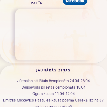
PATĪK
JAUNĀKĀS ZIŅAS
Jūrmalas atklātais čempionāts 24.04-26.04
Daugavpils pilsētas čempionāts 18.04
Ogres kauss 11.04-12.04
Dmitrijs Mickevičs Pasaules kausa posmā Osijekā izcīna 37.
vietu zirga vingrojumā