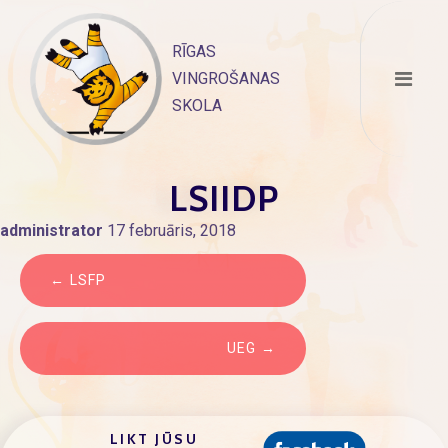
Skip
to
RĪGAS
content
VINGROŠANAS
SKOLA
LSIIDP
administrator
17 februāris, 2018
ZIŅU
LSFP
IZVĒLNE
UEG
LIKT JŪSU