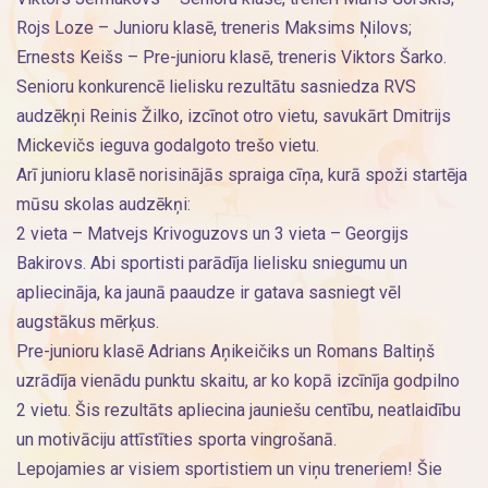
Rojs Loze – Junioru klasē, treneris Maksims Ņilovs;
Ernests Keišs – Pre-junioru klasē, treneris Viktors Šarko.
Senioru konkurencē lielisku rezultātu sasniedza RVS
audzēkņi Reinis Žilko, izcīnot otro vietu, savukārt Dmitrijs
Mickevičs ieguva godalgoto trešo vietu.
Arī junioru klasē norisinājās spraiga cīņa, kurā spoži startēja
mūsu skolas audzēkņi:
2 vieta – Matvejs Krivoguzovs un 3 vieta – Georgijs
Bakirovs. Abi sportisti parādīja lielisku sniegumu un
apliecināja, ka jaunā paaudze ir gatava sasniegt vēl
augstākus mērķus.
Pre-junioru klasē Adrians Aņikeičiks un Romans Baltiņš
uzrādīja vienādu punktu skaitu, ar ko kopā izcīnīja godpilno
2 vietu. Šis rezultāts apliecina jauniešu centību, neatlaidību
un motivāciju attīstīties sporta vingrošanā.
Lepojamies ar visiem sportistiem un viņu treneriem! Šie