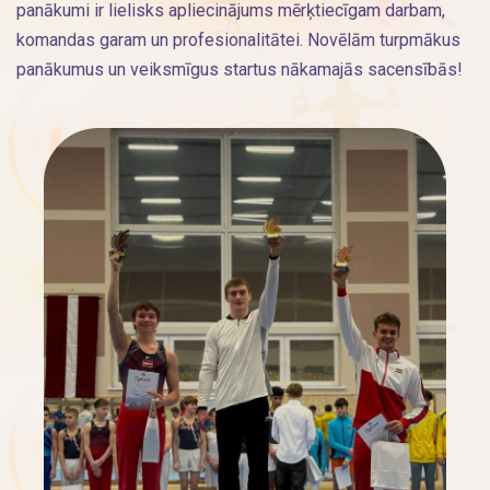
panākumi ir lielisks apliecinājums mērķtiecīgam darbam,
komandas garam un profesionalitātei. Novēlām turpmākus
panākumus un veiksmīgus startus nākamajās sacensībās!