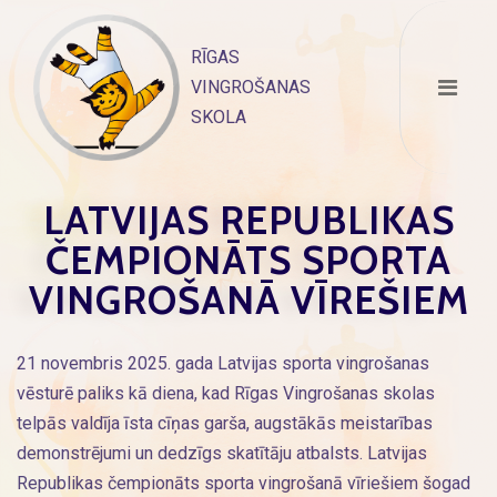
Skip
to
RĪGAS
content
VINGROŠANAS
SKOLA
LATVIJAS REPUBLIKAS
ČEMPIONĀTS SPORTA
VINGROŠANĀ VĪREŠIEM
21 novembris 2025. gada Latvijas sporta vingrošanas
vēsturē paliks kā diena, kad Rīgas Vingrošanas skolas
telpās valdīja īsta cīņas garša, augstākās meistarības
demonstrējumi un dedzīgs skatītāju atbalsts. Latvijas
Republikas čempionāts sporta vingrošanā vīriešiem šogad