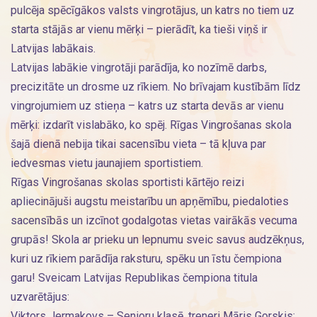
pulcēja spēcīgākos valsts vingrotājus, un katrs no tiem uz
starta stājās ar vienu mērķi – pierādīt, ka tieši viņš ir
Latvijas labākais.
Latvijas labākie vingrotāji parādīja, ko nozīmē darbs,
precizitāte un drosme uz rīkiem. No brīvajam kustībām līdz
vingrojumiem uz stieņa – katrs uz starta devās ar vienu
mērķi: izdarīt vislabāko, ko spēj. Rīgas Vingrošanas skola
šajā dienā nebija tikai sacensību vieta – tā kļuva par
iedvesmas vietu jaunajiem sportistiem.
Rīgas Vingrošanas skolas sportisti kārtējo reizi
apliecinājuši augstu meistarību un apņēmību, piedaloties
sacensībās un izcīnot godalgotas vietas vairākās vecuma
grupās! Skola ar prieku un lepnumu sveic savus audzēkņus,
kuri uz rīkiem parādīja raksturu, spēku un īstu čempiona
garu! Sveicam Latvijas Republikas čempiona titula
uzvarētājus:
Viktors Jermakovs – Senioru klasē, treneri Māris Gorskis;