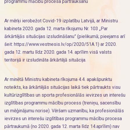
programmu mācību procesa pārtraukšanu
Ar mērķi ierobežot Covid-19 izplatību Latvijā, ar Ministru
kabineta 2020. gada 12. marta rīkojumu Nr. 103 „Par
ārkārtējās situācijas izsludināšanu” (pielikumā; pieejams arī
šeit: https://www.vestnesis.lv/op/2020/51A.1) ar 2020.
gada 12. martu līdz 2020. gada 14. aprīlim visā valsts
teritorijā ir izsludināta ārkārtējā situācija.
Ar minētā Ministru kabineta rīkojuma 4.4. apakšpunktu
noteikts, ka ārkārtējās situācijas laikā tiek pārtraukts visu
kultūrizglītības un sporta profesionālās ievirzes un interešu
izglītības programmu mācību process (treniņu, sacensību
un mēģinājumu norise). Vēršam uzmanību, ka profesionālās
ievirzes un interešu izglītības programmu mācību procesa
pārtraukumā (no 2020. gada 12. marta līdz 14.aprīlim) nav