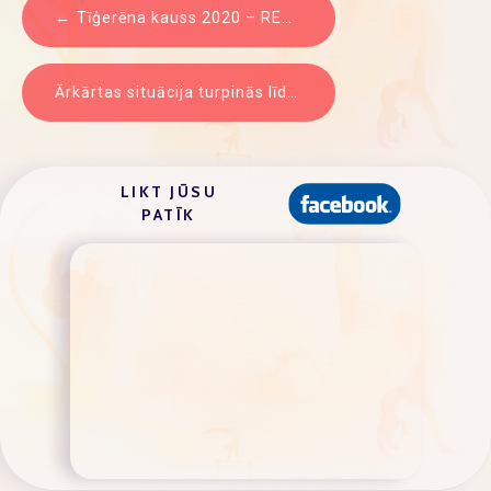
ZIŅU
Tīģerēna kauss 2020 – REZULTĀTI
IZVĒLNE
Ārkārtas situācija turpinās līdz 12.maijam
LIKT JŪSU
PATĪK