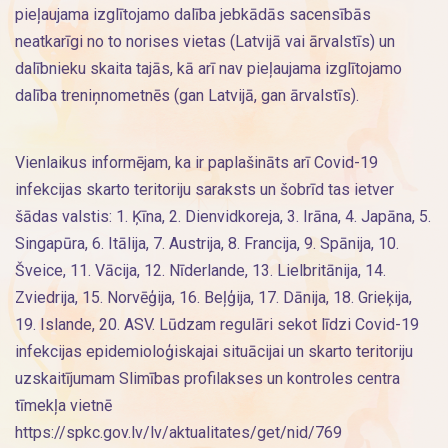
pieļaujama izglītojamo dalība jebkādās sacensībās
neatkarīgi no to norises vietas (Latvijā vai ārvalstīs) un
dalībnieku skaita tajās, kā arī nav pieļaujama izglītojamo
dalība treniņnometnēs (gan Latvijā, gan ārvalstīs).
Vienlaikus informējam, ka ir paplašināts arī Covid-19
infekcijas skarto teritoriju saraksts un šobrīd tas ietver
šādas valstis: 1. Ķīna, 2. Dienvidkoreja, 3. Irāna, 4. Japāna, 5.
Singapūra, 6. Itālija, 7. Austrija, 8. Francija, 9. Spānija, 10.
Šveice, 11. Vācija, 12. Nīderlande, 13. Lielbritānija, 14.
Zviedrija, 15. Norvēģija, 16. Beļģija, 17. Dānija, 18. Grieķija,
19. Islande, 20. ASV. Lūdzam regulāri sekot līdzi Covid-19
infekcijas epidemioloģiskajai situācijai un skarto teritoriju
uzskaitījumam Slimības profilakses un kontroles centra
tīmekļa vietnē
https://spkc.gov.lv/lv/aktualitates/get/nid/769