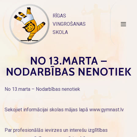
Skip
to
RĪGAS
content
VINGROŠANAS
SKOLA
NO 13.MARTA –
NODARBĪBAS NENOTIEK
No 13.marta – Nodarbības nenotiek
Sekojiet informācijai skolas mājas lapā www.gymnast.lv
Par profesionālās ievirzes un interešu izglītības