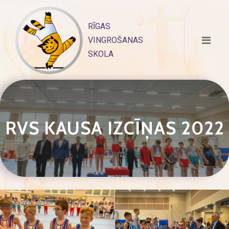
Skip
to
RĪGAS
content
VINGROŠANAS
SKOLA
RVS KAUSA IZCĪŅAS 2022